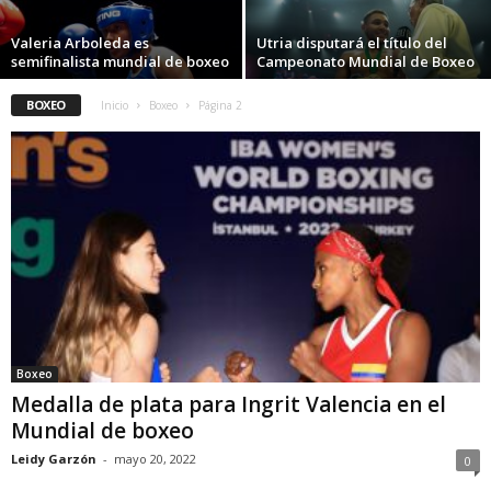
Valeria Arboleda es
Utria disputará el título del
semifinalista mundial de boxeo
Campeonato Mundial de Boxeo
BOXEO
Inicio
Boxeo
Página 2
Boxeo
Medalla de plata para Ingrit Valencia en el
Mundial de boxeo
Leidy Garzón
-
mayo 20, 2022
0