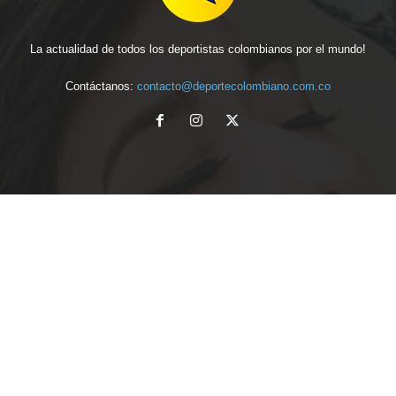
La actualidad de todos los deportistas colombianos por el mundo!
Contáctanos:
contacto@deportecolombiano.com.co