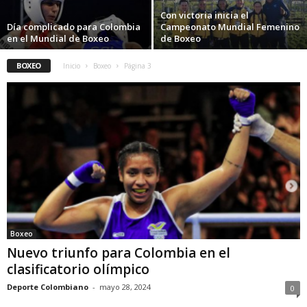
Con victoria inicia el
Día complicado para Colombia
Campeonato Mundial Femenino
en el Mundial de Boxeo
de Boxeo
BOXEO
Inicio
Boxeo
Página 3
Boxeo
Nuevo triunfo para Colombia en el
clasificatorio olímpico
Deporte Colombiano
-
mayo 28, 2024
0