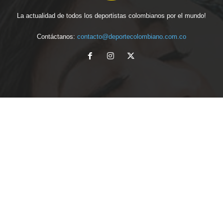
La actualidad de todos los deportistas colombianos por el mundo!
Contáctanos:
contacto@deportecolombiano.com.co