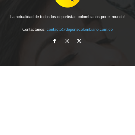
La actualidad de todos los deportistas colombianos por el mundo!
Contáctanos:
contacto@deportecolombiano.com.co