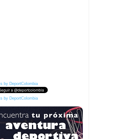
s by DeportColombia
s by DeportColombia