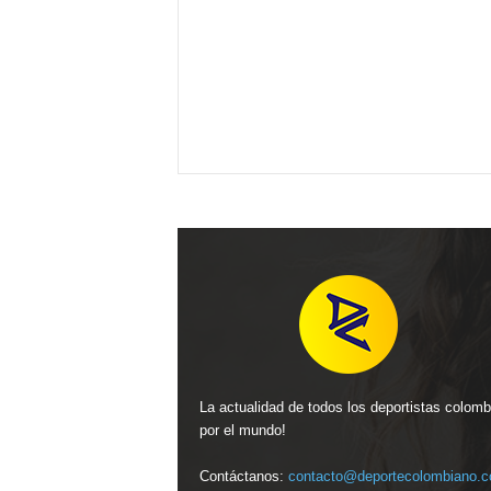
La actualidad de todos los deportistas colom
por el mundo!
Contáctanos:
contacto@deportecolombiano.