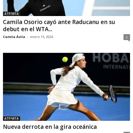
ATP/WTA
Camila Osorio cayó ante Raducanu en su
debut en el WTA...
Camila Ávila
-
enero 15, 2026
0
ATP/WTA
Nueva derrota en la gira oceánica