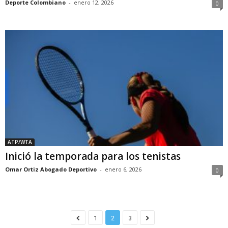
Deporte Colombiano
-
enero 12, 2026
0
ATP/WTA
Inició la temporada para los tenistas
Omar Ortiz Abogado Deportivo
-
enero 6, 2026
0
1
2
3