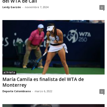
del WTA de Cali
Leidy Garzón
-
noviembre 7, 2024
0
ATP/WTA
María Camila es finalista del WTA de
Monterrey
Deporte Colombiano
-
marzo 6, 2022
0