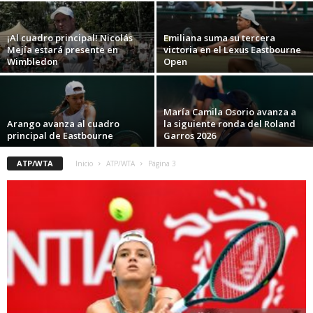
¡Al cuadro principal! Nicolás
Emiliana suma su tercera
Mejía estará presente en
victoria en el Lexus Eastbourne
Wimbledon
Open
María Camila Osorio avanza a
Arango avanza al cuadro
la siguiente ronda del Roland
principal de Eastbourne
Garros 2026
ATP/WTA
Inicio
ATP/WTA
Página 3