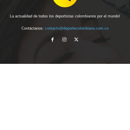
La actualidad de todos los deportistas colombianos por el mundo!
Contáctanos:
contacto@deportecolombiano.com.co