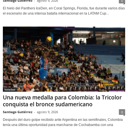
Santiago Gutiérrez
-
agosto 9, 2026
0
El hielo del Panthers IceDen, en Coral Springs, Florida, fue durante varios días
el escenario de una intensa batalla internacional en la LATAM Cup...
Voleibol
Una nueva medalla para Colombia: la Tricolor
conquista el bronce sudamericano
Santiago Gutiérrez
-
agosto 9, 2026
0
Después del duro golpe recibido ante Argentina en las semifinales, Colombia
tenía una última oportunidad para marcharse de Cochabamba con una