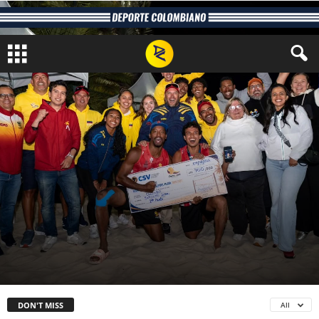
MÁS DEPORTES
VOLEIBOL
Yeferson De La Hoz y Juan Carlos
Noriega, subcampeones del Circuito
Sudamericano de Vóley Playa en
Bogotá
Por
Santiago Gutiérrez
-
agosto 10, 2026
14
0
DON'T MISS
All