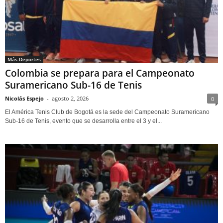
Más Deportes
Colombia se prepara para el Campeonato
Suramericano Sub-16 de Tenis
Nicolás Espejo
-
agosto 2, 2026
0
El América Tenis Club de Bogotá es la sede del Campeonato Suramericano
Sub-16 de Tenis, evento que se desarrolla entre el 3 y el...