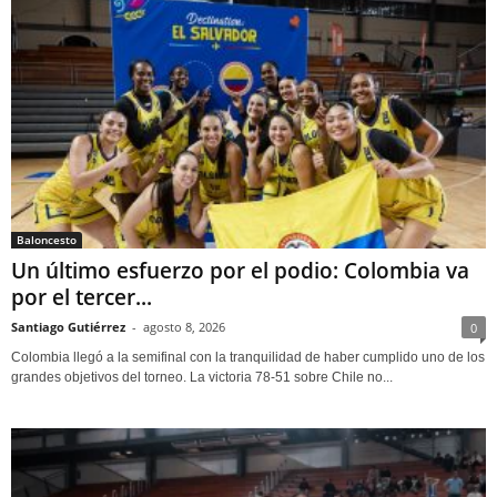
Baloncesto
Un último esfuerzo por el podio: Colombia va
por el tercer...
Santiago Gutiérrez
-
agosto 8, 2026
0
Colombia llegó a la semifinal con la tranquilidad de haber cumplido uno de los
grandes objetivos del torneo. La victoria 78-51 sobre Chile no...