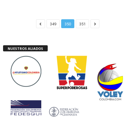
349
350
351
NUESTROS ALIADOS