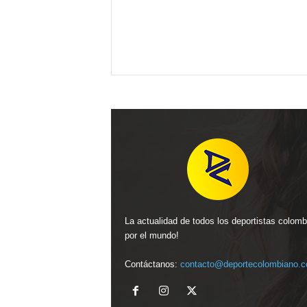
La actualidad de todos los deportistas colom
por el mundo!
Contáctanos:
contacto@deportecolombiano.