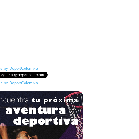
s by DeportColombia
s by DeportColombia