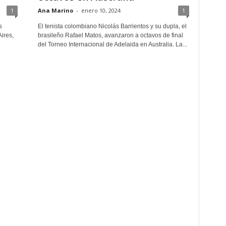
1
Ana Marino
-
enero 10, 2024
1
s
El tenista colombiano Nicolás Barrientos y su dupla, el
ires,
brasileño Rafael Matos, avanzaron a octavos de final
del Torneo Internacional de Adelaida en Australia. La...