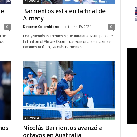
ATP/WTA
le
Barrientos está en la final de
Almaty
0
Deporte Colombiano
-
octubre 19, 2024
0
0 de
Lea: ¡Nicolás Barrientos sigue intratable! A un paso de
ick
la final en el Almaty Open. Tras vencer a los máximos
favoritos al título, Nicolás Barrientos...
ATP/WTA
nos
Nicolás Barrientos avanzó a
octavos en Australia