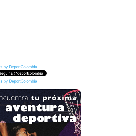
s by DeportColombia
s by DeportColombia