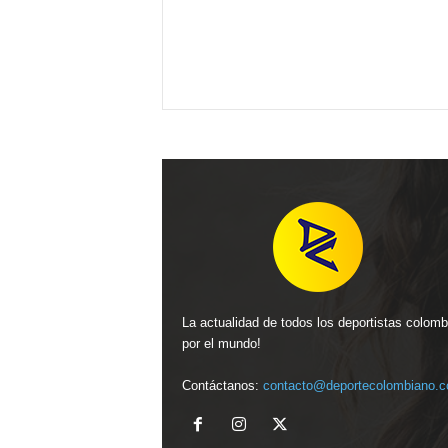
La actualidad de todos los deportistas colom
por el mundo!
Contáctanos:
contacto@deportecolombiano.