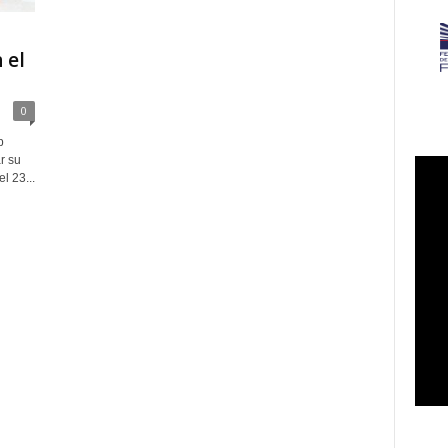
 el
0
p
r su
l 23...