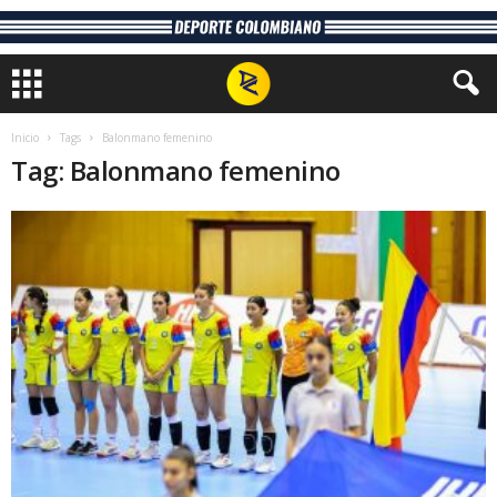
Inicio
Tags
Balonmano femenino
Tag: Balonmano femenino