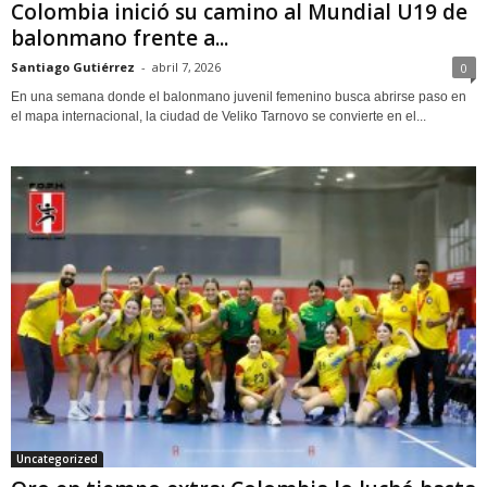
Colombia inició su camino al Mundial U19 de
balonmano frente a...
Santiago Gutiérrez
-
abril 7, 2026
0
En una semana donde el balonmano juvenil femenino busca abrirse paso en
el mapa internacional, la ciudad de Veliko Tarnovo se convierte en el...
Uncategorized