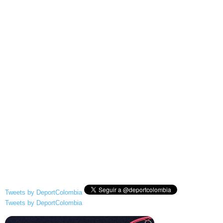
Tweets by DeportColombia
Tweets by DeportColombia