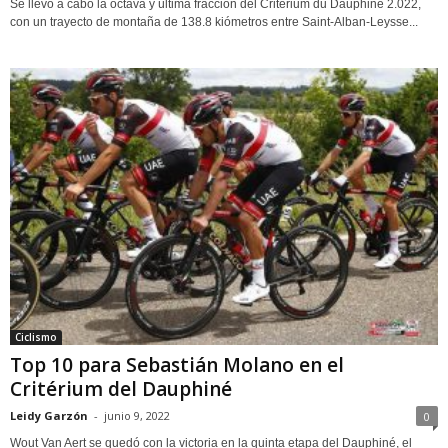
Se llevó a cabo la octava y última fracción del Critérium du Dauphiné 2.022,
con un trayecto de montaña de 138.8 kiómetros entre Saint-Alban-Leysse...
Ciclismo
Top 10 para Sebastián Molano en el
Critérium del Dauphiné
Leidy Garzón
-
junio 9, 2022
0
Wout Van Aert se quedó con la victoria en la quinta etapa del Dauphiné, el