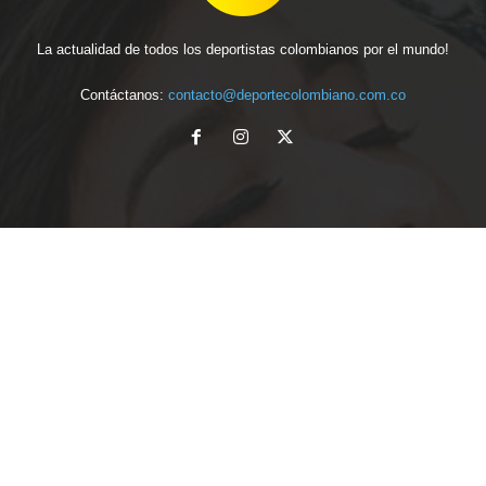
La actualidad de todos los deportistas colombianos por el mundo!
Contáctanos:
contacto@deportecolombiano.com.co