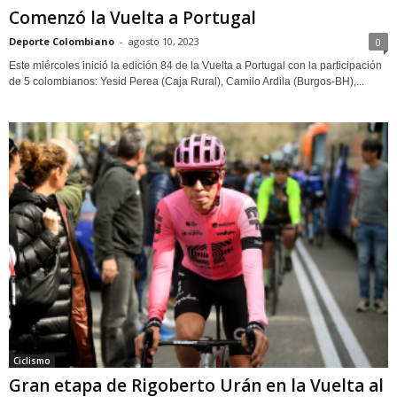
Comenzó la Vuelta a Portugal
Deporte Colombiano
-
agosto 10, 2023
0
Este miércoles inició la edición 84 de la Vuelta a Portugal con la participación
de 5 colombianos: Yesid Perea (Caja Rural), Camilo Ardila (Burgos-BH),...
Ciclismo
Gran etapa de Rigoberto Urán en la Vuelta al