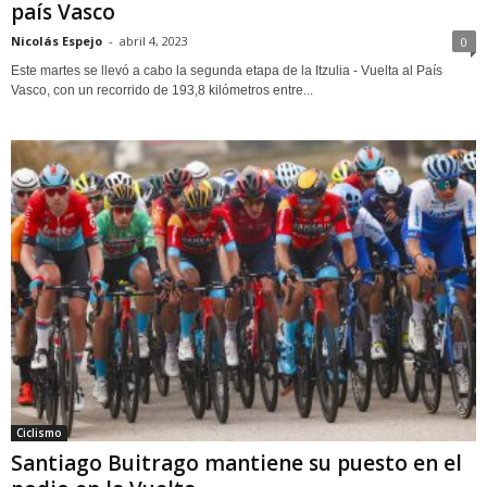
país Vasco
Nicolás Espejo
-
abril 4, 2023
0
Este martes se llevó a cabo la segunda etapa de la Itzulia - Vuelta al País
Vasco, con un recorrido de 193,8 kilómetros entre...
Ciclismo
Santiago Buitrago mantiene su puesto en el