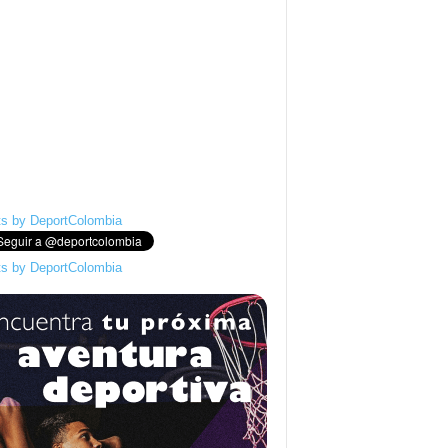
s by DeportColombia
s by DeportColombia