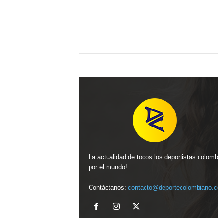
La actualidad de todos los deportistas colom
por el mundo!
Contáctanos:
contacto@deportecolombiano.