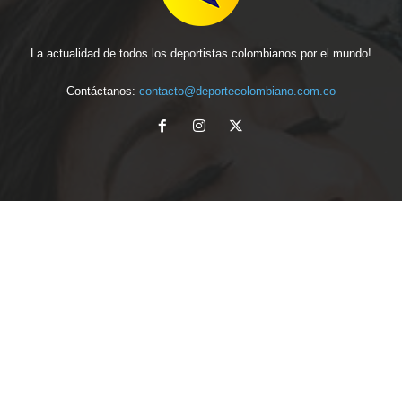
La actualidad de todos los deportistas colombianos por el mundo!
Contáctanos:
contacto@deportecolombiano.com.co