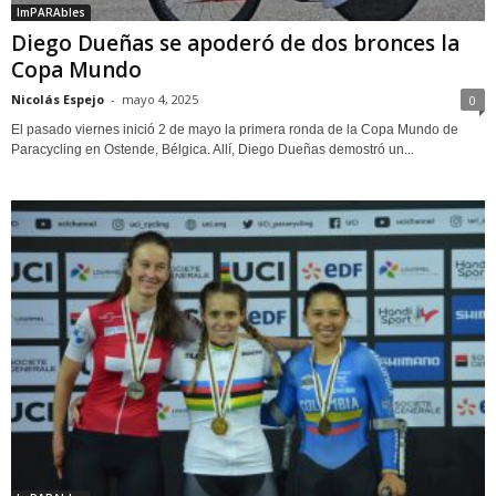
ImPARAbles
Diego Dueñas se apoderó de dos bronces la
Copa Mundo
Nicolás Espejo
-
mayo 4, 2025
0
El pasado viernes inició 2 de mayo la primera ronda de la Copa Mundo de
Paracycling en Ostende, Bélgica. Allí, Diego Dueñas demostró un...