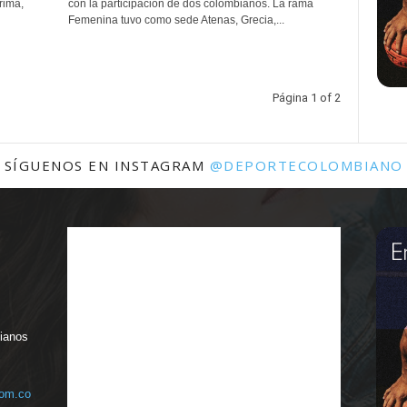
rima,
con la participación de dos colombianos. La rama
Femenina tuvo como sede Atenas, Grecia,...
Página 1 of 2
SÍGUENOS EN INSTAGRAM
@DEPORTECOLOMBIANO
bianos
com.co