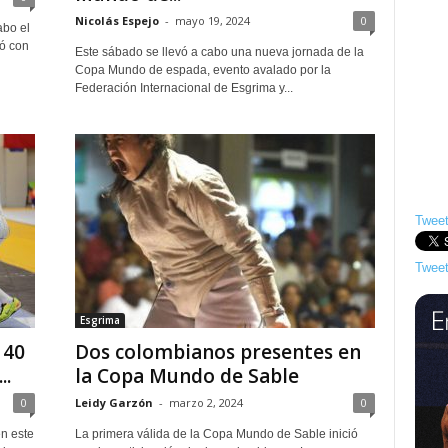
Nicolás Espejo
-
mayo 19, 2024
0
abo el
ó con
Este sábado se llevó a cabo una nueva jornada de la
Copa Mundo de espada, evento avalado por la
Federación Internacional de Esgrima y...
Tweet
Tweet
Esgrima
 40
Dos colombianos presentes en
..
la Copa Mundo de Sable
0
Leidy Garzón
-
marzo 2, 2024
0
en este
La primera válida de la Copa Mundo de Sable inició