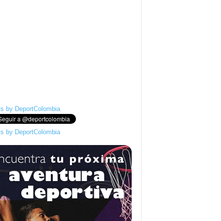
s by DeportColombia
s by DeportColombia