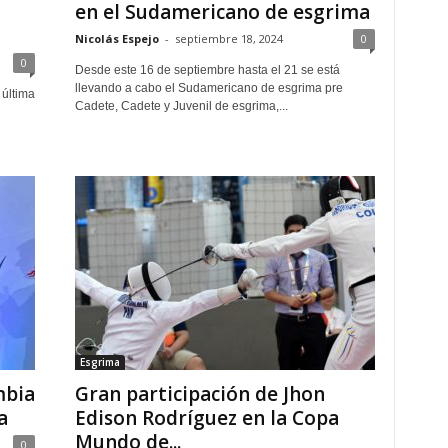
en el Sudamericano de esgrima
Nicolás Espejo
-
septiembre 18, 2024
0
0
Desde este 16 de septiembre hasta el 21 se está
llevando a cabo el Sudamericano de esgrima pre
 última
Cadete, Cadete y Juvenil de esgrima,...
Esgrima
mbia
Gran participación de Jhon
a
Edison Rodríguez en la Copa
Mundo de...
0