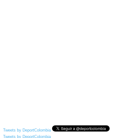
Tweets by DeportColombia
Tweets by DeportColombia