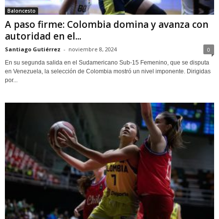
Baloncesto
A paso firme: Colombia domina y avanza con
autoridad en el...
Santiago Gutiérrez
-
noviembre 8, 2024
0
En su segunda salida en el Sudamericano Sub-15 Femenino, que se disputa
en Venezuela, la selección de Colombia mostró un nivel imponente. Dirigidas
por...