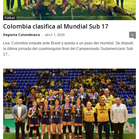
Fútbol
Colombia clasifica al Mundial Sub 17
Deporte Colombiano
-
abril 1, 2024
0
Lea: Colombia empata ante Brasil y queda a un paso del mundial. Se disputó
la última jornada del cuadrangular final del Campeonado Sudamericano Sub
17...