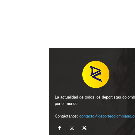
La actualidad de todos los deportistas colom
por el mundo!
Contáctanos:
contacto@deportecolombiano.