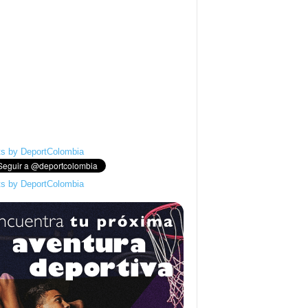
s by DeportColombia
s by DeportColombia