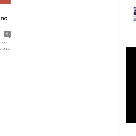
ano
0
o del
bró su