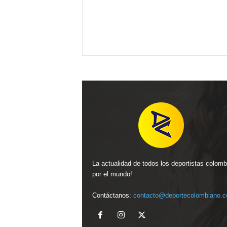
La actualidad de todos los deportistas colom
por el mundo!
Contáctanos:
contacto@deportecolombiano.