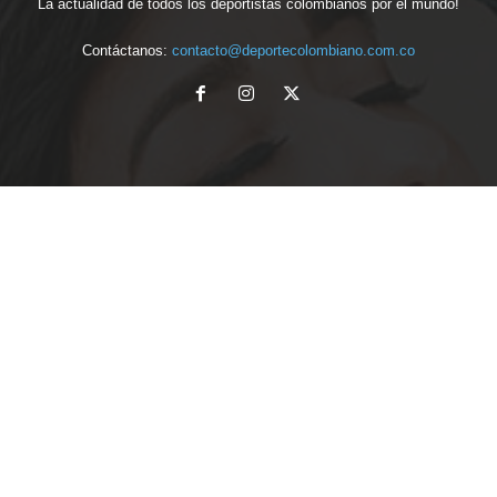
La actualidad de todos los deportistas colombianos por el mundo!
Contáctanos:
contacto@deportecolombiano.com.co