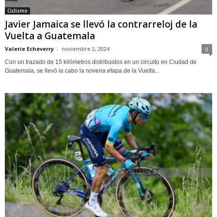
Ciclismo
Javier Jamaica se llevó la contrarreloj de la
Vuelta a Guatemala
Valerie Echeverry
-
noviembre 2, 2024
0
Con un trazado de 15 kilómetros distribuidos en un circuito en Ciudad de
Guatemala, se llevó la cabo la novena etapa de la Vuelta...