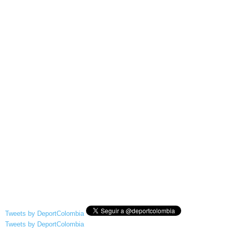
Tweets by DeportColombia
Tweets by DeportColombia