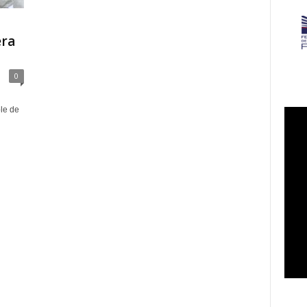
era
0
le de