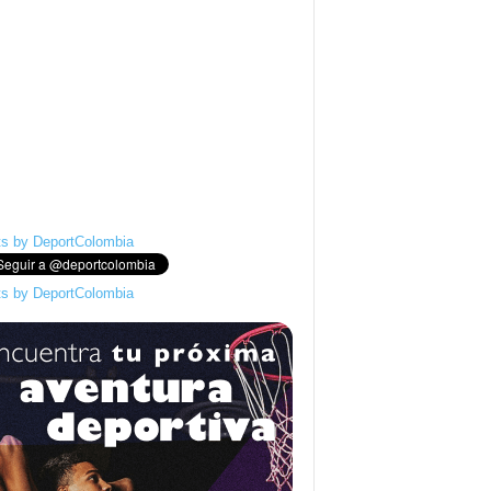
s by DeportColombia
s by DeportColombia