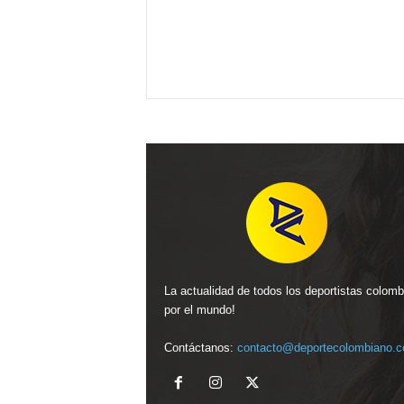
La actualidad de todos los deportistas colom
por el mundo!
Contáctanos:
contacto@deportecolombiano.