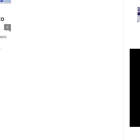
co
0
iano
.