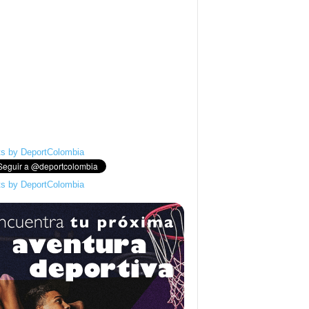
s by DeportColombia
s by DeportColombia