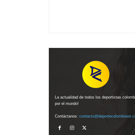
La actualidad de todos los deportistas colom
por el mundo!
Contáctanos:
contacto@deportecolombiano.