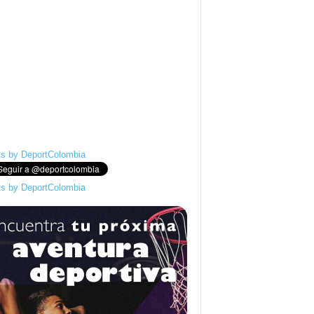
s by DeportColombia
s by DeportColombia