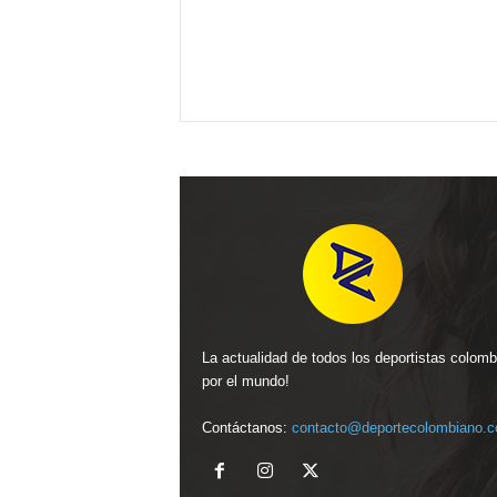
La actualidad de todos los deportistas colom
por el mundo!
Contáctanos:
contacto@deportecolombiano.