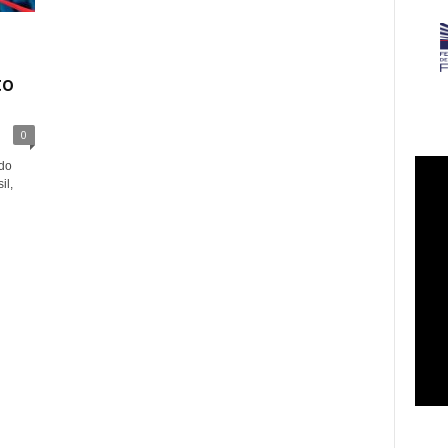
to
0
do
il,