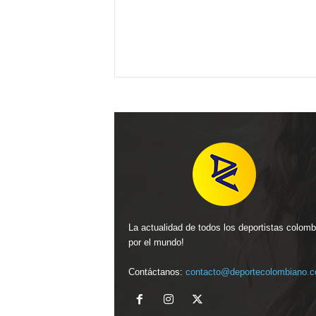
La actualidad de todos los deportistas colom
por el mundo!
Contáctanos:
contacto@deportecolombiano.