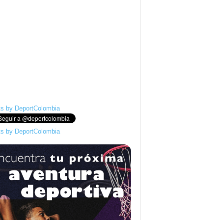
s by DeportColombia
s by DeportColombia