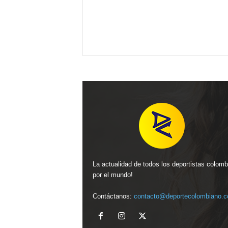
La actualidad de todos los deportistas colom
por el mundo!
Contáctanos:
contacto@deportecolombiano.