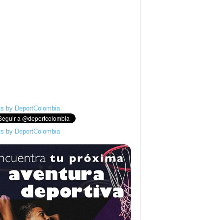
s by DeportColombia
s by DeportColombia