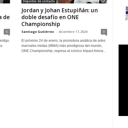
Deportes de contacto
Jordan y Johan Estupiñán: un
a de
doble desafío en ONE
Championship
0
Santiago Gutiérrez
-
diciembre 17, 2024
0
estigo
El próximo 24 de enero, la promotora asiática de artes
as
marciales mixtas (MMA) más prestigiosa del mundo,
ONE Championship, regresa al icónico Impact Arena...