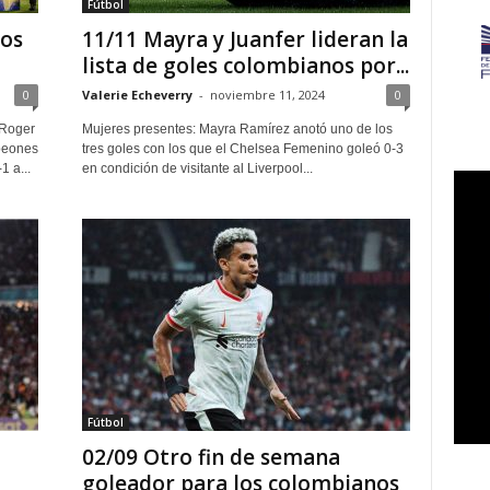
Fútbol
los
11/11 Mayra y Juanfer lideran la
lista de goles colombianos por...
0
Valerie Echeverry
-
noviembre 11, 2024
0
 Roger
Mujeres presentes: Mayra Ramírez anotó uno de los
peones
tres goles con los que el Chelsea Femenino goleó 0-3
 a...
en condición de visitante al Liverpool...
Fútbol
02/09 Otro fin de semana
goleador para los colombianos