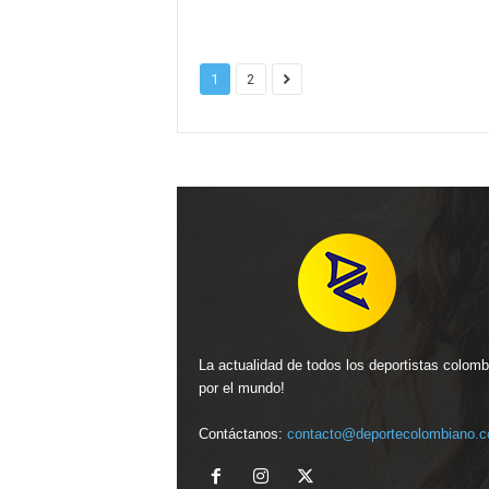
1
2
La actualidad de todos los deportistas colom
por el mundo!
Contáctanos:
contacto@deportecolombiano.