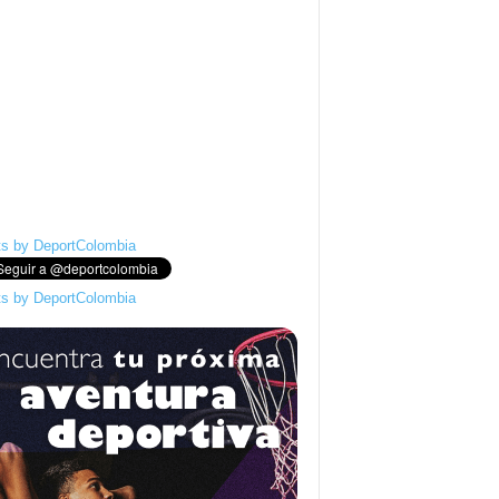
s by DeportColombia
s by DeportColombia