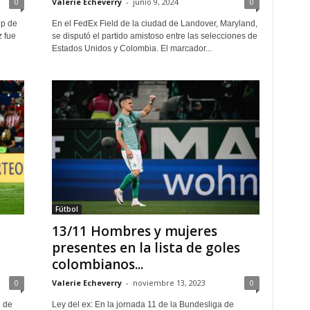
0
Valerie Echeverry
-
junio 9, 2024
0
up de
En el FedEx Field de la ciudad de Landover, Maryland,
 fue
se disputó el partido amistoso entre las selecciones de
Estados Unidos y Colombia. El marcador...
Fútbol
13/11 Hombres y mujeres
presentes en la lista de goles
colombianos...
0
Valerie Echeverry
-
noviembre 13, 2023
0
d de
Ley del ex: En la jornada 11 de la Bundesliga de