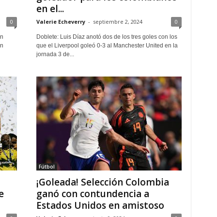
en el...
0
Valerie Echeverry
-
septiembre 2, 2024
0
on
Doblete: Luis Díaz anotó dos de los tres goles con los
en
que el Liverpool goleó 0-3 al Manchester United en la
jornada 3 de...
Fútbol
¡Goleada! Selección Colombia
e
ganó con contundencia a
Estados Unidos en amistoso