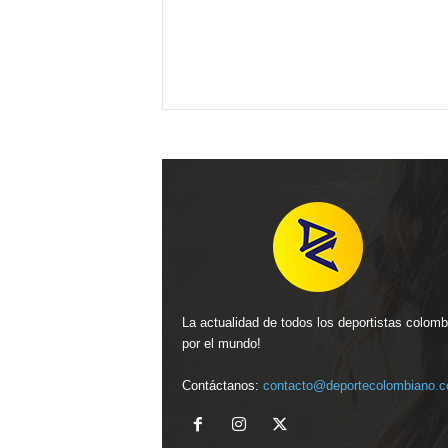
La actualidad de todos los deportistas colom
por el mundo!
Contáctanos:
contacto@deportecolombiano.