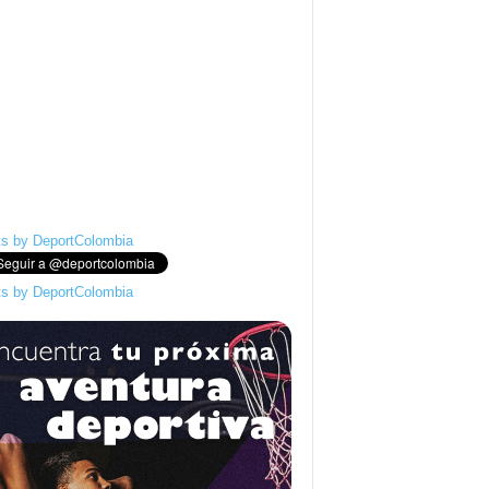
s by DeportColombia
s by DeportColombia