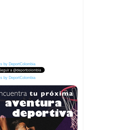
s by DeportColombia
s by DeportColombia