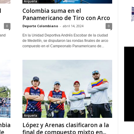
Arquería
l
Colombia suma en el
Panamericano de Tiro con Arco
0
Deporte Colombiano
-
abril 14, 2024
0
rand
En la Unidad Deportiva Andrés Escobar de la ciudad
de Medellín, se disputaron las rondas finales de arco
compuesto en el Campeonato Panamericano de...
Arquería
mbia
López y Arenas clasificaron a la
de
final de compuesto mixto en...