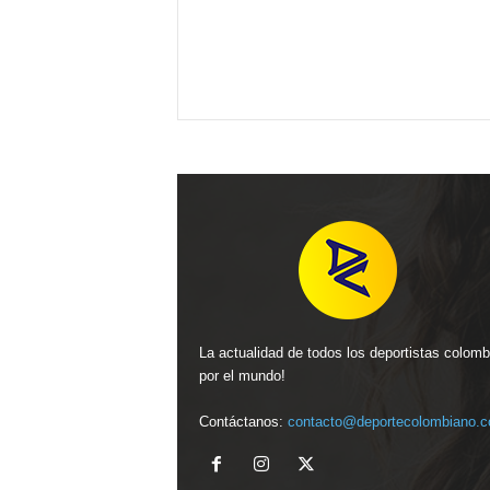
La actualidad de todos los deportistas colom
por el mundo!
Contáctanos:
contacto@deportecolombiano.