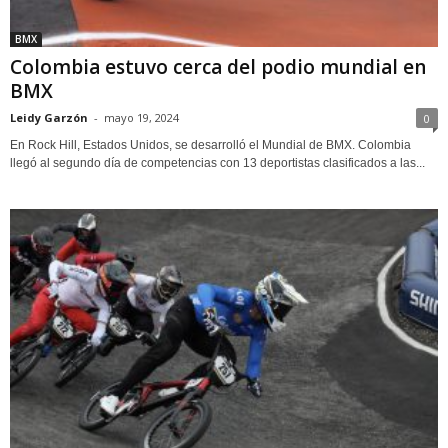
BMX
Colombia estuvo cerca del podio mundial en
BMX
Leidy Garzón
-
mayo 19, 2024
0
En Rock Hill, Estados Unidos, se desarrolló el Mundial de BMX. Colombia
llegó al segundo día de competencias con 13 deportistas clasificados a las...