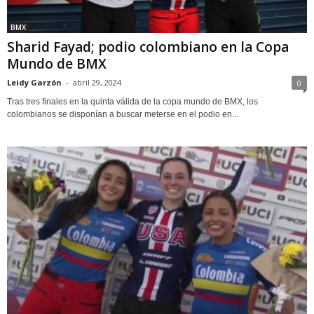
BMX
Sharid Fayad; podio colombiano en la Copa
Mundo de BMX
Leidy Garzón
-
abril 29, 2024
0
Tras tres finales en la quinta válida de la copa mundo de BMX, los
colombianos se disponían a buscar meterse en el podio en...