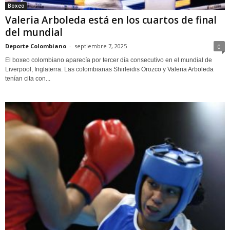
Boxeo
Valeria Arboleda está en los cuartos de final
del mundial
Deporte Colombiano
-
septiembre 7, 2025
0
El boxeo colombiano aparecía por tercer día consecutivo en el mundial de
Liverpool, Inglaterra. Las colombianas Shirleidis Orozco y Valeria Arboleda
tenían cita con...