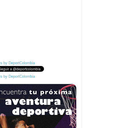
s by DeportColombia
s by DeportColombia