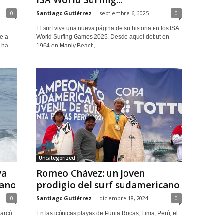
ISA World Surfing...
0
Santiago Gutiérrez
-
septiembre 6, 2025
0
El surf vive una nueva página de su historia en los ISA
e a
World Surfing Games 2025. Desde aquel debut en
ha...
1964 en Manly Beach,...
Uncategorized
va
Romeo Chávez: un joven
iano
prodigio del surf sudamericano
0
Santiago Gutiérrez
-
diciembre 18, 2024
0
marcó
En las icónicas playas de Punta Rocas, Lima, Perú, el