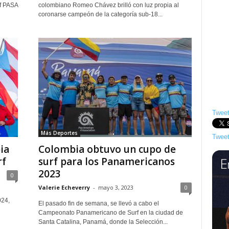
rf PASA
colombiano Romeo Chávez brilló con luz propia al
coronarse campeón de la categoría sub-18...
Tweet
Más Deportes
Tweet
ia
Colombia obtuvo un cupo de
rf
surf para los Panamericanos
2023
0
Valerie Echeverry
-
mayo 3, 2023
0
024,
El pasado fin de semana, se llevó a cabo el
Campeonato Panamericano de Surf en la ciudad de
Santa Catalina, Panamá, donde la Selección...