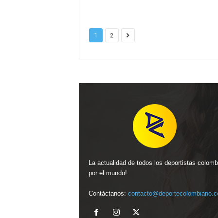
1
2
La actualidad de todos los deportistas colom
por el mundo!
Contáctanos:
contacto@deportecolombiano.