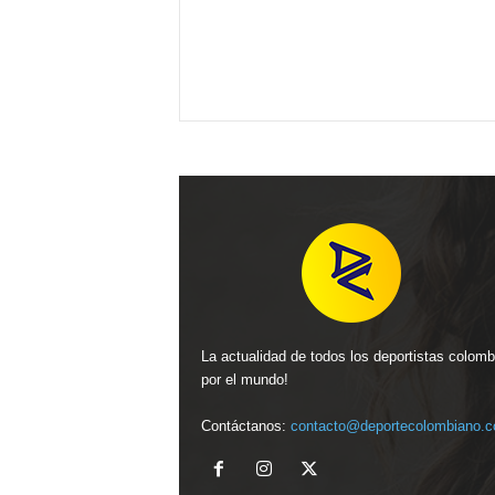
La actualidad de todos los deportistas colom
por el mundo!
Contáctanos:
contacto@deportecolombiano.