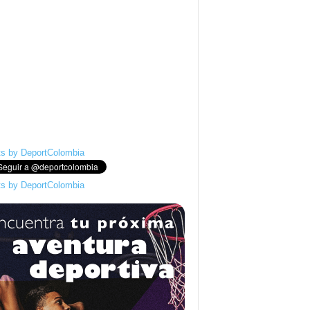
s by DeportColombia
s by DeportColombia