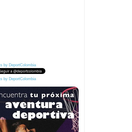
s by DeportColombia
s by DeportColombia