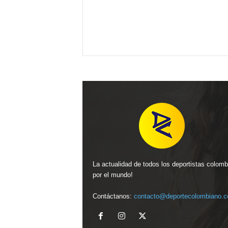
La actualidad de todos los deportistas colom
por el mundo!
Contáctanos:
contacto@deportecolombiano.