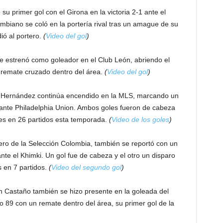
 su primer gol con el Girona en la victoria 2-1 ante el
ombiano se coló en la portería rival tras un amague de su
ió al portero.
(
Video del gol
)
e estrenó como goleador en el Club León, abriendo el
 remate cruzado dentro del área.
(
Video del gol
)
 Hernández continúa encendido en la MLS, marcando un
 ante Philadelphia Union. Ambos goles fueron de cabeza
les en 26 partidos esta temporada.
(
Video de los goles
)
ero de la Selección Colombia, también se reportó con un
nte el Khimki. Un gol fue de cabeza y el otro un disparo
 en 7 partidos.
(
Video del segundo gol
)
in Castaño también se hizo presente en la goleada del
 89 con un remate dentro del área, su primer gol de la