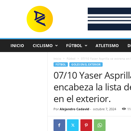
D
e
p
o
r
t
e
INICIO
CICLISMO
FÚTBOL
ATLETISMO
D
C
o
Inicio
Fútbol
07/10 Yaser Asprilla se estrena en 
l
FÚTBOL
GOLES EN EL EXTERIOR
o
07/10 Yaser Aspril
m
b
encabeza la lista
i
a
en el exterior.
n
o
Por
Alejandro Cadavid
-
octubre 7, 2024
11