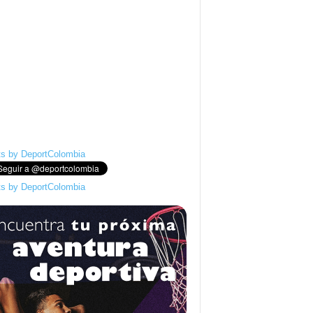
s by DeportColombia
s by DeportColombia