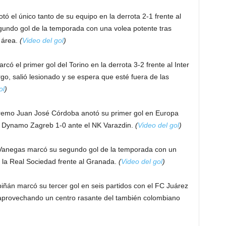
tó el único tanto de su equipo en la derrota 2-1 frente al
ndo gol de la temporada con una volea potente tras
l área.
(
Video del gol
)
có el primer gol del Torino en la derrota 3-2 frente al Inter
o, salió lesionado y se espera que esté fuera de las
ol
)
xtremo Juan José Córdoba anotó su primer gol en Europa
el Dynamo Zagreb 1-0 ante el NK Varazdin.
(
Video del gol
)
Vanegas marcó su segundo gol de la temporada con un
de la Real Sociedad frente al Granada.
(
Video del gol
)
iñán marcó su tercer gol en seis partidos con el FC Juárez
, aprovechando un centro rasante del también colombiano