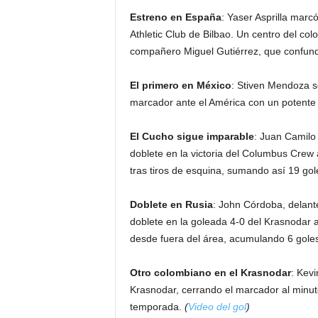
Estreno en España
: Yaser Asprilla marcó
Athletic Club de Bilbao. Un centro del col
compañero Miguel Gutiérrez, que confund
El primero en México
: Stiven Mendoza s
marcador ante el América con un potente
El Cucho sigue imparable
: Juan Camilo
doblete en la victoria del Columbus Crew
tras tiros de esquina, sumando así 19 go
Doblete en Rusia
: John Córdoba, delant
doblete en la goleada 4-0 del Krasnodar a
desde fuera del área, acumulando 6 goles
Otro colombiano en el Krasnodar
: Kev
Krasnodar, cerrando el marcador al minuto
temporada.
(
Video del gol
)