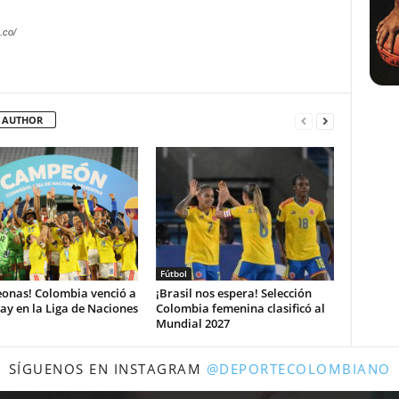
.co/
 AUTHOR
Fútbol
onas! Colombia venció a
¡Brasil nos espera! Selección
y en la Liga de Naciones
Colombia femenina clasificó al
Mundial 2027
SÍGUENOS EN INSTAGRAM
@DEPORTECOLOMBIANO