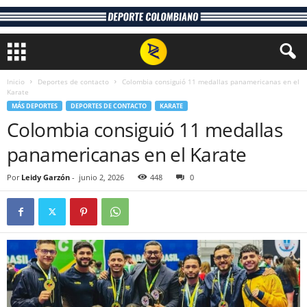
Inicio
Deportes de contacto
Colombia consiguió 11 medallas panamericanas en el
Karate
MÁS DEPORTES
DEPORTES DE CONTACTO
KARATE
Colombia consiguió 11 medallas
panamericanas en el Karate
Por
Leidy Garzón
-
junio 2, 2026
448
0