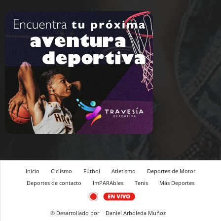
Inicio
Ciclismo
Fútbol
Atletismo
Deportes de Motor
Deportes de contacto
ImPARAbles
Tenis
Más Deportes
© Desarrollado por
Daniel Arboleda Muñoz