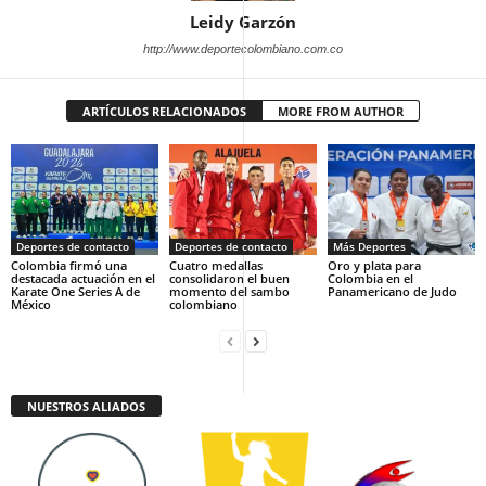
Leidy Garzón
http://www.deportecolombiano.com.co
ARTÍCULOS RELACIONADOS
MORE FROM AUTHOR
Deportes de contacto
Deportes de contacto
Más Deportes
Colombia firmó una
Cuatro medallas
Oro y plata para
destacada actuación en el
consolidaron el buen
Colombia en el
Karate One Series A de
momento del sambo
Panamericano de Judo
México
colombiano
NUESTROS ALIADOS