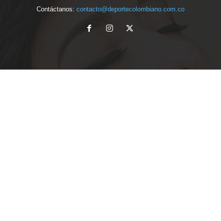
Contáctanos:
contacto@deportecolombiano.com.co