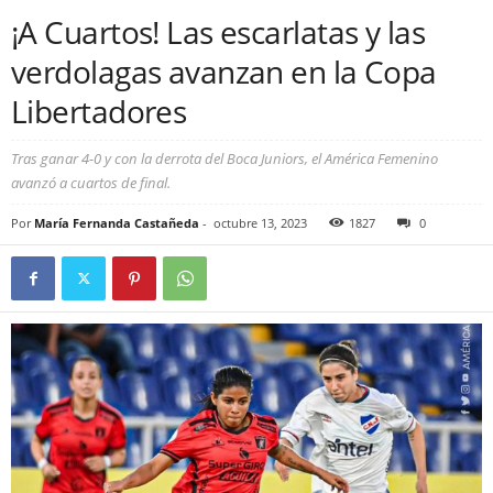
¡A Cuartos! Las escarlatas y las
verdolagas avanzan en la Copa
Libertadores
Tras ganar 4-0 y con la derrota del Boca Juniors, el América Femenino
avanzó a cuartos de final.
Por
María Fernanda Castañeda
-
octubre 13, 2023
1827
0