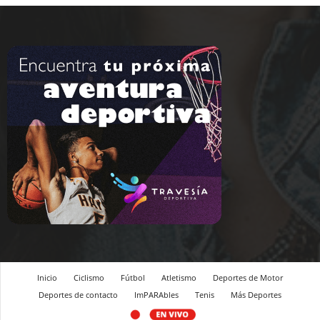
Inicio
Ciclismo
Fútbol
Atletismo
Deportes de Motor
Deportes de contacto
ImPARAbles
Tenis
Más Deportes