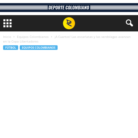
Inicio
Equipos Colombianos
¡A Cuartos! Las escarlatas y las verdolagas avanzan
en la Copa Libertadores
FÚTBOL
EQUIPOS COLOMBIANOS