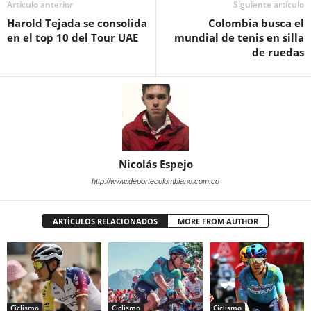
Artículo anterior
Siguiente artículo
Harold Tejada se consolida
Colombia busca el
en el top 10 del Tour UAE
mundial de tenis en silla
de ruedas
Nicolás Espejo
http://www.deportecolombiano.com.co
ARTÍCULOS RELACIONADOS
MORE FROM AUTHOR
Ciclismo
Ciclismo
Ciclismo