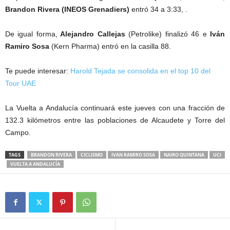
Brandon Rivera (INEOS Grenadiers)
entró 34 a 3:33, .
De igual forma,
Alejandro Callejas
(Petrolike) finalizó 46 e
Iván
Ramiro Sosa
(Kern Pharma) entró en la casilla 88.
Te puede interesar:
Harold Tejada se consolida en el top 10 del
Tour UAE
La Vuelta a Andalucía continuará este jueves con una fracción de
132.3 kilómetros entre las poblaciones de Alcaudete y Torre del
Campo.
TAGS
BRANDON RIVERA
CICLISMO
IVAN RAMIRO SOSA
NAIRO QUINTANA
UCI
VUELTA A ANDALUCÍA