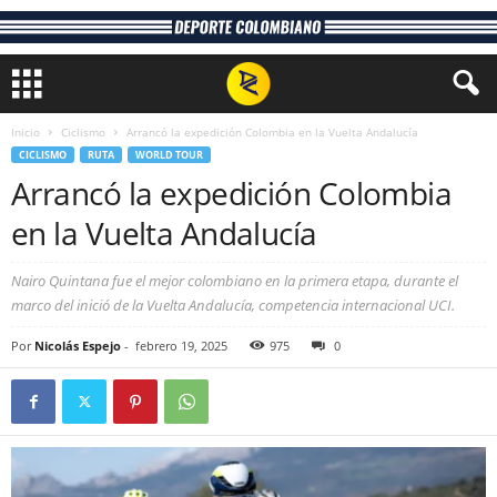
Inicio
Ciclismo
Arrancó la expedición Colombia en la Vuelta Andalucía
CICLISMO
RUTA
WORLD TOUR
Arrancó la expedición Colombia
en la Vuelta Andalucía
Nairo Quintana fue el mejor colombiano en la primera etapa, durante el
marco del inició de la Vuelta Andalucía, competencia internacional UCI.
Por
Nicolás Espejo
-
febrero 19, 2025
975
0