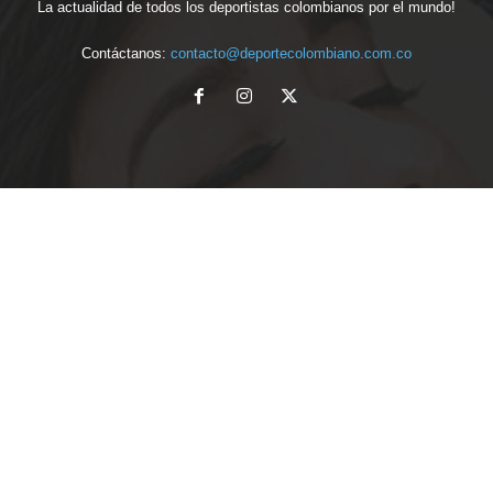
La actualidad de todos los deportistas colombianos por el mundo!
Contáctanos:
contacto@deportecolombiano.com.co