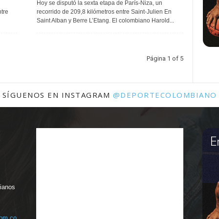
Hoy se disputó la sexta etapa de París-Niza, un
ntre
recorrido de 209,8 kilómetros entre Saint-Julien En
Saint Alban y Berre L’Etang. El colombiano Harold...
Página 1 of 5
SÍGUENOS EN INSTAGRAM
@DEPORTECOLOMBIANO
bianos
com.co