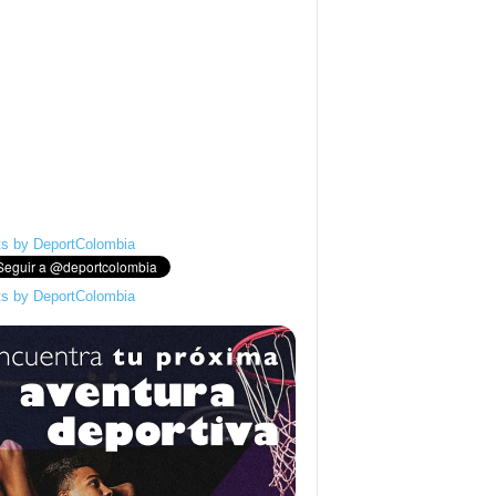
s by DeportColombia
s by DeportColombia