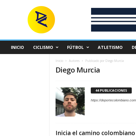
D
e
p
o
r
t
e
INICIO
CICLISMO
FÚTBOL
ATLETISMO
D
C
o
Inicio
Autores
Publicado por Diego Murcia
l
Diego Murcia
o
m
b
i
44 PUBLICACIONES
a
https://deportecolombiano.com
n
o
Inicia el camino colombiano