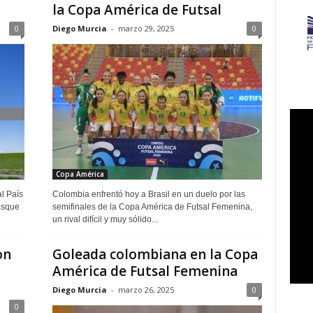
la Copa América de Futsal
0
Diego Murcia
-
marzo 29, 2025
0
Copa América
al País
Colombia enfrentó hoy a Brasil en un duelo por las
asque
semifinales de la Copa América de Futsal Femenina,
un rival difícil y muy sólido...
on
Goleada colombiana en la Copa
América de Futsal Femenina
Diego Murcia
-
marzo 26, 2025
0
0