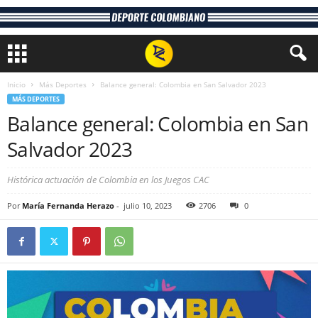
Inicio
Más Deportes
Balance general: Colombia en San Salvador 2023
MÁS DEPORTES
Balance general: Colombia en San
Salvador 2023
Histórica actuación de Colombia en los Juegos CAC
Por
María Fernanda Herazo
-
julio 10, 2023
2706
0