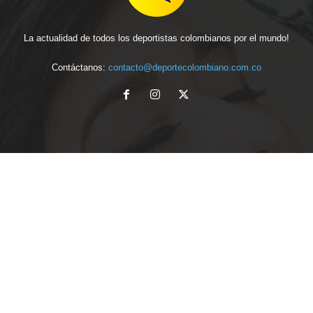
La actualidad de todos los deportistas colombianos por el mundo!
Contáctanos:
contacto@deportecolombiano.com.co