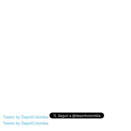
Tweets by DeportColombia
Tweets by DeportColombia