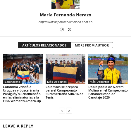
María Fernanda Herazo
http://www.deportecolombiano.com.co
ARTÍCULOS RELACIONADOS
MORE FROM AUTHOR
Baloncesto
Más Deportes
Más Deportes
Colombia venció a
Colombia se prepara
Doble podio de Narem
Uruguay y buscará ante
para el Campeonato
Molina en el Campeonato
Paraguay su clasificación
Suramericano Sub-16 de
Panamericano de
en las eliminatorias a la
Tenis
Canotaje 2026
FIBA Women’s AmeriCup
LEAVE A REPLY