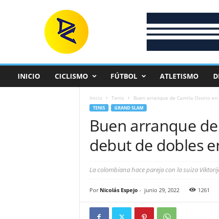
D
e
p
o
r
t
e
INICIO
CICLISMO
FÚTBOL
ATLETISMO
D
C
o
Inicio
Tenis
Buen arranque de Camila Osorio en
l
TENIS
GRAND SLAM
o
Buen arranque de 
m
b
debut de dobles 
i
a
n
La colombiana hace pareja con la suiza Viktorij
o
Por
Nicolás Espejo
-
junio 29, 2022
1261