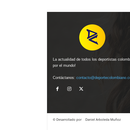
La actualidad de todos los deportistas colom
por el mundo!
Contáctanos:
contacto@deportecolombiano.
© Desarrollado por
Daniel Arboleda Muñoz