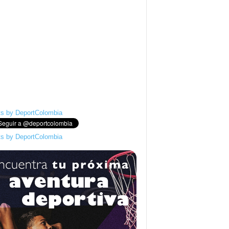
s by DeportColombia
s by DeportColombia