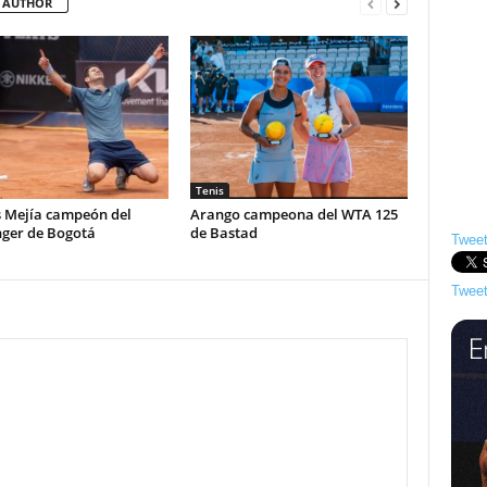
 AUTHOR
Tenis
s Mejía campeón del
Arango campeona del WTA 125
nger de Bogotá
de Bastad
Tweet
Tweet