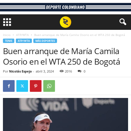
Inicio
ATP/WTA
Buen arranque de María Camila Osorio en el WTA 250 de Bogotá
TENIS
ATP/WTA
MÁS DEPORTES
Buen arranque de María Camila
Osorio en el WTA 250 de Bogotá
Por
Nicolás Espejo
-
abril 3, 2024
2016
0