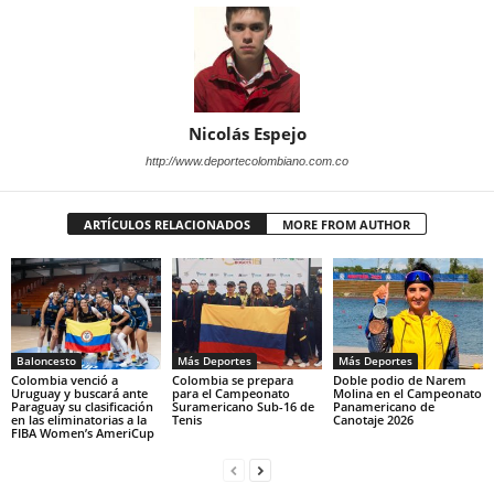
Nicolás Espejo
http://www.deportecolombiano.com.co
ARTÍCULOS RELACIONADOS
MORE FROM AUTHOR
Baloncesto
Más Deportes
Más Deportes
Colombia venció a
Colombia se prepara
Doble podio de Narem
Uruguay y buscará ante
para el Campeonato
Molina en el Campeonato
Paraguay su clasificación
Suramericano Sub-16 de
Panamericano de
en las eliminatorias a la
Tenis
Canotaje 2026
FIBA Women’s AmeriCup