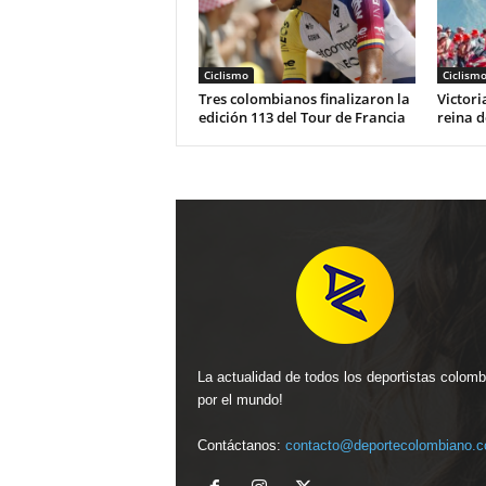
Ciclismo
Ciclism
Tres colombianos finalizaron la
Victori
edición 113 del Tour de Francia
reina d
La actualidad de todos los deportistas colom
por el mundo!
Contáctanos:
contacto@deportecolombiano.