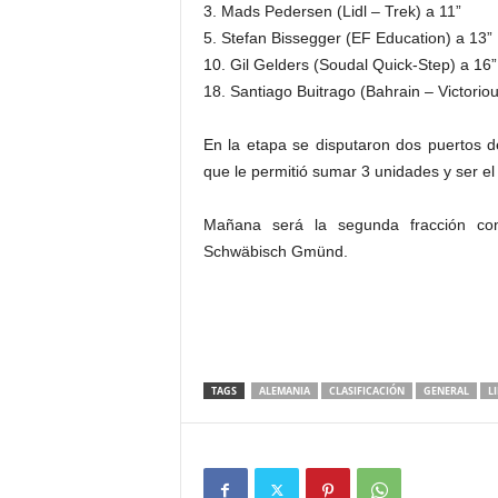
3. Mads Pedersen (Lidl – Trek) a 11”
5. Stefan Bissegger (EF Education) a 13”
10. Gil Gelders (Soudal Quick-Step) a 16”
18. Santiago Buitrago (Bahrain – Victoriou
En la etapa se disputaron dos puertos d
que le permitió sumar 3 unidades y ser el
Mañana será la segunda fracción con
Schwäbisch Gmünd.
TAGS
ALEMANIA
CLASIFICACIÓN
GENERAL
L