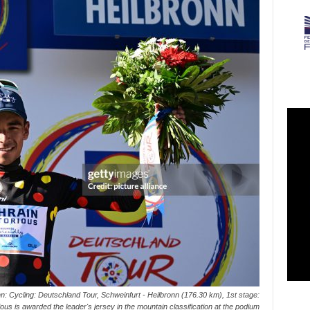
 Cycling: Deutschland Tour, Schweinfurt - Heilbronn (176.30 km), 1st stage:
us is awarded the leader's jersey in the mountain classification at the podium