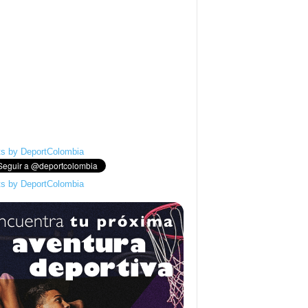
s by DeportColombia
s by DeportColombia