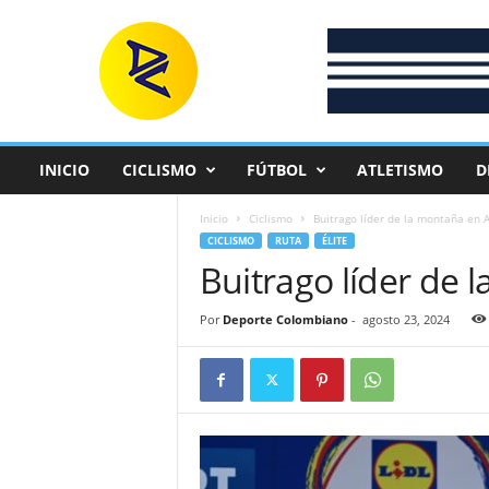
D
e
p
o
r
t
e
INICIO
CICLISMO
FÚTBOL
ATLETISMO
D
C
o
Inicio
Ciclismo
Buitrago líder de la montaña en 
l
CICLISMO
RUTA
ÉLITE
o
Buitrago líder de
m
b
i
Por
Deporte Colombiano
-
agosto 23, 2024
a
n
o