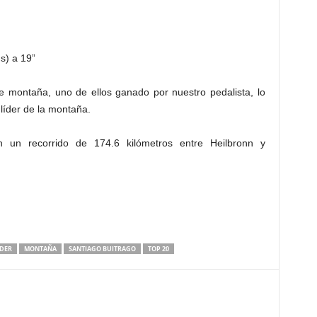
s) a 19”
e montaña, uno de ellos ganado por nuestro pedalista, lo
 líder de la montaña.
 un recorrido de 174.6 kilómetros entre Heilbronn y
IDER
MONTAÑA
SANTIAGO BUITRAGO
TOP 20