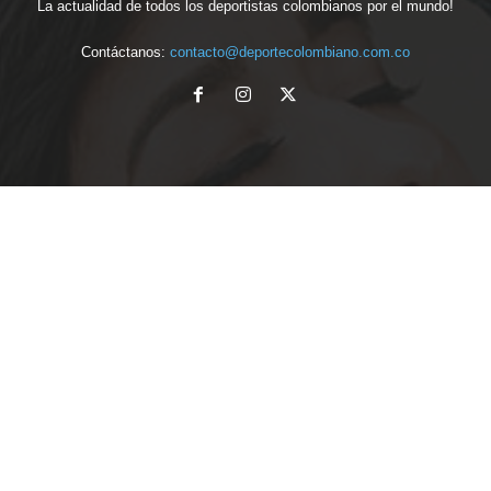
La actualidad de todos los deportistas colombianos por el mundo!
Contáctanos:
contacto@deportecolombiano.com.co