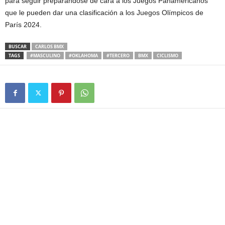
para seguir preparándose de cara a los Juegos Panamericanos
que le pueden dar una clasificación a los Juegos Olímpicos de
París 2024.
BUSCAR
CARLOS BMX
TAGS
#MASCULINO
#OKLAHOMA
#TERCERO
BMX
CICLISMO