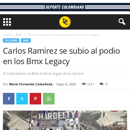
Inicio
BMX
Carlos Ramirez se subio al podio en los Bmx Legacy
CICLISMO
BMX
Carlos Ramirez se subio al podio
en los Bmx Legacy
El colombiano se llevó el tercer lugar de la carrera
Por
María Fernanda Castañeda
-
mayo 6, 2023
1211
0