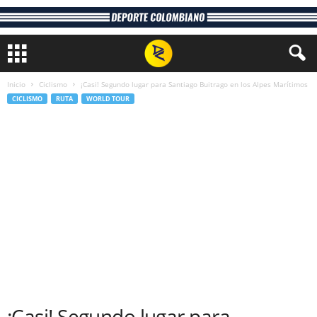
Inicio
Ciclismo
¡Casi! Segundo lugar para Santiago Buitrago en los Alpes Marítimos
CICLISMO
RUTA
WORLD TOUR
¡Casi! Segundo lugar para