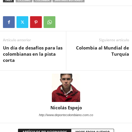
TAGS
CICLISMO
COLOMBIA
SANTIAGO BUITRAGO
Artículo anterior
Siguiente artículo
Un día de desafíos para las
Colombia al Mundial de
colombianas en la pista
Turquía
corta
Nicolás Espejo
http://www.deportecolombiano.com.co
ARTÍCULOS RELACIONADOS
MORE FROM AUTHOR