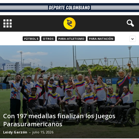
FÚTBOL 5
OTROS
PARA-ATLETISMO
PARA-NATACIÓN
Con 197 medallas finalizan los Juegos
Parasuramericanos
Leidy Garzón
-
julio 15, 2026