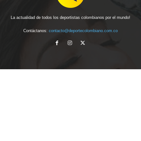
La actualidad de todos los deportistas colombianos por el mundo!
Contáctanos:
contacto@deportecolombiano.com.co